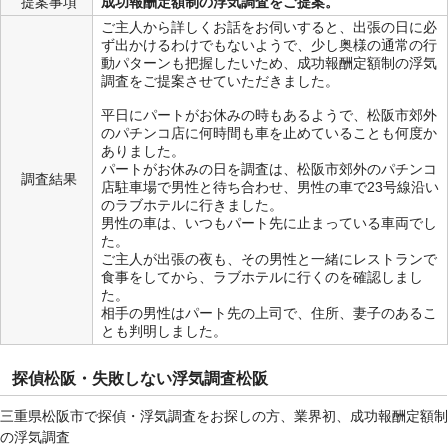
提案事項
成功報酬定額制の浮気調査をご提案。
ご主人から詳しくお話をお伺いすると、出張の日に必
ず出かけるわけでもないようで、少し奥様の通常の行
動パターンも把握したいため、成功報酬定額制の浮気
調査をご提案させていただきました。
平日にパートがお休みの時もあるようで、松阪市郊外
のパチンコ店に何時間も車を止めていることも何度か
ありました。
パートがお休みの日を調査は、松阪市郊外のパチンコ
調査結果
店駐車場で男性と待ち合わせ、男性の車で23号線沿い
のラブホテルに行きました。
男性の車は、いつもパート先に止まっている車両でし
た。
ご主人が出張の夜も、その男性と一緒にレストランで
食事をしてから、ラブホテルに行くのを確認しまし
た。
相手の男性はパート先の上司で、住所、妻子のあるこ
とも判明しました。
探偵松阪・失敗しない浮気調査松阪
三重県松阪市で探偵・浮気調査をお探しの方、業界初、成功報酬定額制
の浮気調査