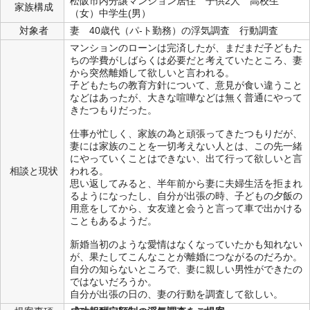
松阪市内分譲マンション居住 子供2人 高校生
家族構成
（女）中学生(男）
対象者
妻 40歳代（パ-ト勤務）の浮気調査 行動調査
マンションのローンは完済したが、まだまだ子どもた
ちの学費がしばらくは必要だと考えていたところ、妻
から突然離婚して欲しいと言われる。
子どもたちの教育方針について、意見が食い違うこと
などはあったが、大きな喧嘩などは無く普通にやって
きたつもりだった。
仕事が忙しく、家族の為と頑張ってきたつもりだが、
妻には家族のことを一切考えない人とは、この先一緒
にやっていくことはできない、出て行って欲しいと言
相談と現状
われる。
思い返してみると、半年前から妻に夫婦生活を拒まれ
るようになったし、自分が出張の時、子どもの夕飯の
用意をしてから、女友達と会うと言って車で出かける
こともあるようだ。
新婚当初のような愛情はなくなっていたかも知れない
が、果たしてこんなことが離婚につながるのだろか。
自分の知らないところで、妻に親しい男性ができたの
ではないだろうか。
自分が出張の日の、妻の行動を調査して欲しい。