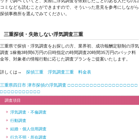
ットで調べていくと、実際に浮気調査を依頼したことのある人たちの口
コミなども読むことができますので、そういった意見を参考にしながら
探偵事務所を選んでみてください。
三重探偵・失敗しない浮気調査三重
三重県で探偵・浮気調査をお探しの方、業界初、成功報酬定額制の浮気
調査 1稼働3時間6万円の日時指定の時間調査20時間35万円のパック料
金等、対象者の情報行動に応じた調査プランをご提案いたします。
詳しくは→
探偵三重 浮気調査三重 料金表
三重県四日市 津市探偵の浮気調査
□
□
□
□
□
□
□
□
□
□
□
□
□
□
□
□
□
□
□
□
□
□
□
□
□
□
□
□
□
□
調査項目
浮気調査・不倫調査
行動調査
結婚・個人信用調査
行方不明・所在調査