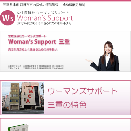
三重県津市 四日市市の探偵の浮気調査｜ 成功報酬定額制