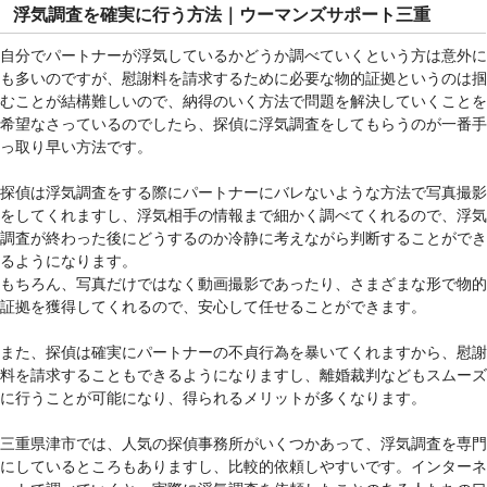
浮気調査を確実に行う方法｜ウーマンズサポート三重
自分でパートナーが浮気しているかどうか調べていくという方は意外に
も多いのですが、慰謝料を請求するために必要な物的証拠というのは掴
むことが結構難しいので、納得のいく方法で問題を解決していくことを
希望なさっているのでしたら、探偵に浮気調査をしてもらうのが一番手
っ取り早い方法です。
探偵は浮気調査をする際にパートナーにバレないような方法で写真撮影
をしてくれますし、浮気相手の情報まで細かく調べてくれるので、浮気
調査が終わった後にどうするのか冷静に考えながら判断することができ
るようになります。
もちろん、写真だけではなく動画撮影であったり、さまざまな形で物的
証拠を獲得してくれるので、安心して任せることができます。
また、探偵は確実にパートナーの不貞行為を暴いてくれますから、慰謝
料を請求することもできるようになりますし、離婚裁判などもスムーズ
に行うことが可能になり、得られるメリットが多くなります。
三重県津市では、人気の探偵事務所がいくつかあって、浮気調査を専門
にしているところもありますし、比較的依頼しやすいです。インターネ