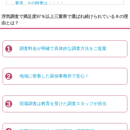
要求、その時妻は・・・・
調査期間中の実費経費の説明
浮気調査で満足度97％以上三重県で選ばれ続けられている８の理
由とは？
三重県離婚相談事例 妻の妊娠時に暴言を吐く夫
三重県内で浮気調査を定額料金で1ヶ月、不貞の証拠を
取るまで調査
1
調査料金が明確で具体的な調査方法をご提案
三重県探偵 ブログ記事
2
地域に密着した探偵事務所で安心！
3
現場調査は教育を受けた調査スタッフが担当