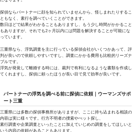
探偵ならパートナーに顔を知られていませんから、怪しまれたりするこ
ともなく、素行を調べていくことができます。
数日ほどで結果がわかることもありますし、もう少し時間がかかること
もありますが、それでも2ヶ月以内には問題を解決することが可能にな
っています。
三重県なら、浮気調査を主に行っている探偵会社がいくつかあって、評
判が良いので依頼しやすいですし、調査にかかる費用も比較的リーズナ
ブルです。
浮気が発覚して離婚する時には、裁判で有利になるような書類を作成し
てくれますし、探偵に頼ったほうが長い目で見て効率が良いです。
パートナーの浮気を調べる前に探偵に依頼｜ウーマンズサポ
ート三重
三重県には多数の探偵事務所がありますが、ここに持ち込まれる相談の
内容は実に様々です。行方不明者の捜索やぺット探し、
素行調査や企業調査といったことに加えていじめの調査をしてほしいと
いう内容の依頼があることもあります。