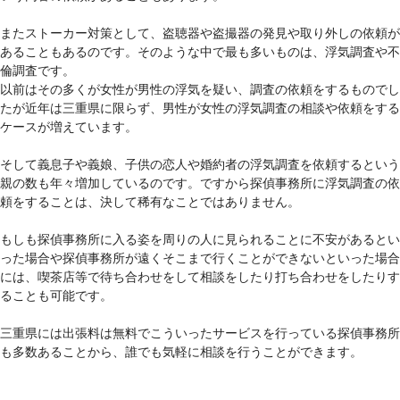
またストーカー対策として、盗聴器や盗撮器の発見や取り外しの依頼が
あることもあるのです。そのような中で最も多いものは、浮気調査や不
倫調査です。
以前はその多くが女性が男性の浮気を疑い、調査の依頼をするものでし
たが近年は三重県に限らず、男性が女性の浮気調査の相談や依頼をする
ケースが増えています。
そして義息子や義娘、子供の恋人や婚約者の浮気調査を依頼するという
親の数も年々増加しているのです。ですから探偵事務所に浮気調査の依
頼をすることは、決して稀有なことではありません。
もしも探偵事務所に入る姿を周りの人に見られることに不安があるとい
った場合や探偵事務所が遠くそこまで行くことができないといった場合
には、喫茶店等で待ち合わせをして相談をしたり打ち合わせをしたりす
ることも可能です。
三重県には出張料は無料でこういったサービスを行っている探偵事務所
も多数あることから、誰でも気軽に相談を行うことができます。