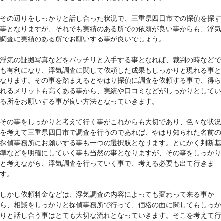
その辺りをしっかりと話し合った状況で、三重県四日市での探偵を探す
事となりますが、それでも実績のある所での依頼が良い事からも、浮気
調査に実績のある所でお願いする事が良いでしょう。
浮気の証拠写真などをバッチリと入手する事となれば、裁判の時などで
も有利になり、浮気調査に関して依頼した成果もしっかりと現れる事と
なります。その事を踏まえるとやはり探偵に調査を依頼する事で、得ら
れるメリットも高くある事から、実績や口コミなどがしっかりとしてい
る所をお願いする事が良い方法となっていきます。
その事をしっかりと考えて行く事がこれからも大切であり、色々な状況
を考えて三重県四日市で調査を行うのであれば、やはり知られた名前の
探偵事務所にお願いする事も一つの選択肢となります。とにかく判断基
準などを明確にしていく事も当然の事となりますが、その事をしっかり
と考えながら、浮気調査を行っていく事で、考える必要も出て行きま
す。
しかし依頼料金などは、浮気調査の内容によっても変わって来る事か
ら、相談をしっかりと探偵事務所で行って、価格の面に関してもしっか
りと話し合う事はとても大切な流れとなっていきます。そこを考えて行