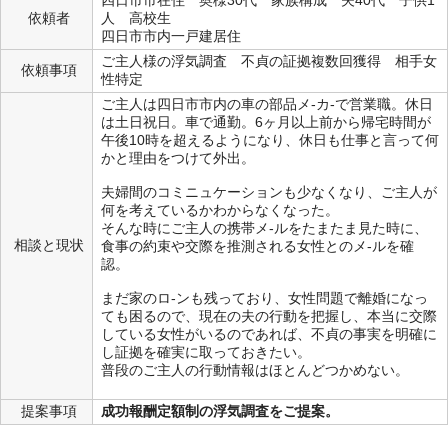
四日市市在住 奥様30代 家族構成 夫40代 子供1
依頼者
人 高校生
四日市市内一戸建居住
ご主人様の浮気調査 不貞の証拠複数回獲得 相手女
依頼事項
性特定
ご主人は四日市市内の車の部品メ-カ-で営業職。休日
は土日祝日。車で通勤。6ヶ月以上前から帰宅時間が
午後10時を超えるようになり、休日も仕事と言って何
かと理由をつけて外出。
夫婦間のコミニュケーションも少なくなり、ご主人が
何を考えているかわからなくなった。
そんな時にご主人の携帯メ-ルをたまたま見た時に、
相談と現状
食事の約束や交際を推測される女性とのメ-ルを確
認。
まだ家のロ-ンも残っており、女性問題で離婚になっ
ても困るので、現在の夫の行動を把握し、本当に交際
している女性がいるのであれば、不貞の事実を明確に
し証拠を確実に取っておきたい。
普段のご主人の行動情報はほとんどつかめない。
提案事項
成功報酬定額制の浮気調査をご提案。