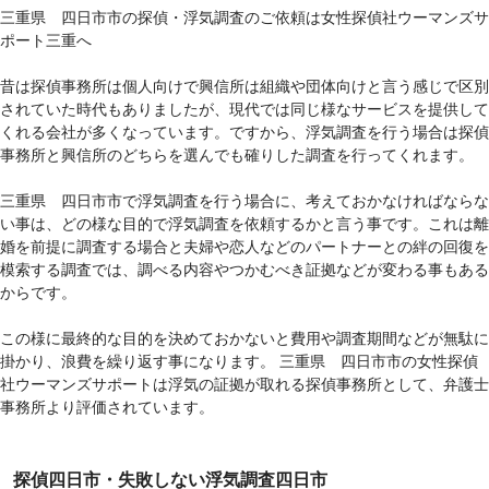
三重県 四日市市の探偵・浮気調査のご依頼は女性探偵社ウーマンズサ
ポート三重へ
昔は探偵事務所は個人向けで興信所は組織や団体向けと言う感じで区別
されていた時代もありましたが、現代では同じ様なサービスを提供して
くれる会社が多くなっています。ですから、浮気調査を行う場合は探偵
事務所と興信所のどちらを選んでも確りした調査を行ってくれます。
三重県 四日市市で浮気調査を行う場合に、考えておかなければならな
い事は、どの様な目的で浮気調査を依頼するかと言う事です。これは離
婚を前提に調査する場合と夫婦や恋人などのパートナーとの絆の回復を
模索する調査では、調べる内容やつかむべき証拠などが変わる事もある
からです。
この様に最終的な目的を決めておかないと費用や調査期間などが無駄に
掛かり、浪費を繰り返す事になります。 三重県 四日市市の女性探偵
社ウーマンズサポートは浮気の証拠が取れる探偵事務所として、弁護士
事務所より評価されています。
探偵四日市・失敗しない浮気調査四日市