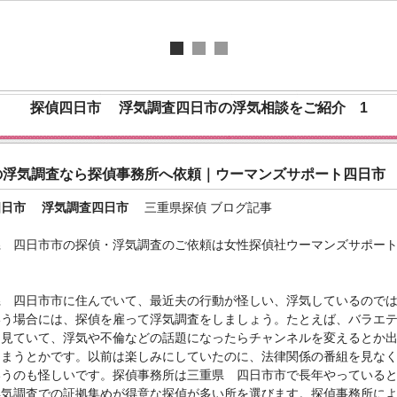
探偵四日市
浮気調査四日市
の浮気相談をご紹介 1
の浮気調査なら探偵事務所へ依頼｜ウーマンズサポート四日市
四日市
浮気調査四日市
三重県探偵 ブログ記事
県 四日市市の探偵・浮気調査のご依頼は女性探偵社ウーマンズサポー
県 四日市市に住んでいて、最近夫の行動が怪しい、浮気しているので
いう場合には、探偵を雇って浮気調査をしましょう。たとえば、バラエ
を見ていて、浮気や不倫などの話題になったらチャンネルを変えるとか
しまうとかです。以前は楽しみにしていたのに、法律関係の番組を見な
いうのも怪しいです。探偵事務所は三重県 四日市市で長年やっている
浮気調査での証拠集めが得意な探偵が多い所を選びます。探偵事務所に