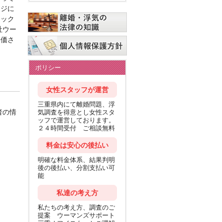
ージに
ェック
社ウー
評価さ
ポリシー
女性スタッフが運営
三重県内にて離婚問題、浮
者の情
気調査を得意とし女性スタ
ッフで運営しております。
２４時間受付 ご相談無料
料金は安心の後払い
明確な料金体系、結果判明
後の後払い、分割支払い可
能
私達の考え方
私たちの考え方、調査のご
提案 ウーマンズサポート