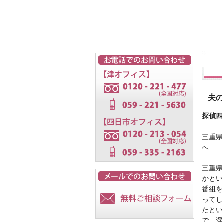
夫
探偵
三重
へ
三重
かと
番組
って
たと
で、