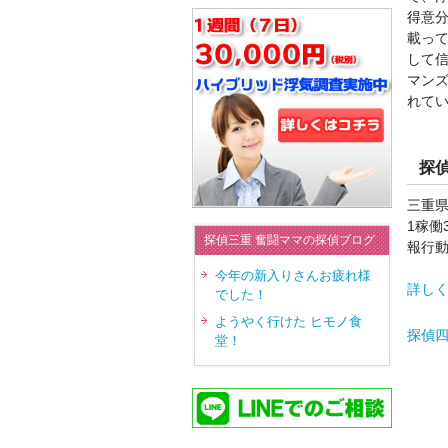
得意
載っ
して
マン
れて
探
三重
1稼働
探偵三重 奮闘ママの探偵ブログ
報行
今年の新入りさんお疲れ様
詳し
でした！
ようやく行けた ヒモノ食
探偵
堂！