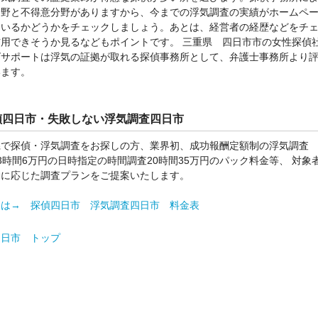
分野と不得意分野がありますから、今までの浮気調査の実績がホームペ
ているかどうかをチェックしましょう。あとは、経営者の経歴などをチ
信用できそうか見るなどもポイントです。 三重県 四日市市の女性探偵
ズサポートは浮気の証拠が取れる探偵事務所として、弁護士事務所より
います。
偵四日市・失敗しない浮気調査四日市
県で探偵・浮気調査をお探しの方、業界初、成功報酬定額制の浮気調査
3時間6万円の日時指定の時間調査20時間35万円のパック料金等、 対象
動に応じた調査プランをご提案いたします。
くは→ 探偵四日市 浮気調査四日市 料金表
四日市 トップ